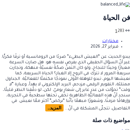
فن الحياة
1
283
👀
مختارات
فبراير 27, 2026
يبدو الحديث عن “العيش البطيء” ضربًا من الرومانسية أو ترفًا فكريًّا.
غير أنّ السؤال الحقيقي الذي يفرض نفسه هو: هل صارت السرعة
معيارًا وحيدًا للنجاح، ولو كان الثمنُ صحّةً نفسيّةً منهكة، وتجاربَ
سريعةَ المرور لا تترك في الروح إلا الغبار؟ الحياة السريعة، كما
نعيشها اليوم، تبدو للوهلة الأولى نموذجًا مكتملًا للفعاليّة. الجداول
ممتلئة، التقويم الرقمي مزدحم، البريد الإلكتروني لا يهدأ، وعبارة “لا
وقت” تحوّلت من عذرٍ عابر إلى شعارٍ يوميّ. لكن، لو دقّقنا النظر قليلًا،
سنجد أنّ هذه الفعاليّة الظاهرية تخفي تحتها سطحيةً في التجربة،
وإرهاقًا مزمنًا، وشعورًا مبهمًا بأنّنا “نركض” أكثر ممّا نعيش. في
المزيد..
التفاصيل، تتجلّى المشكلة في أنّ...
مواضيع
ذات صلة