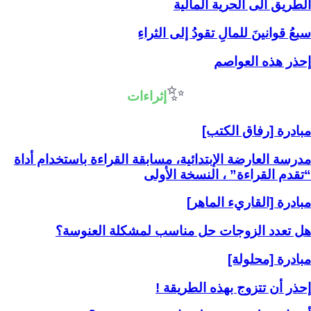
الطريق الى الحرية المالية
سبعُ قوانينَ للمالِ تقودُ إلى الثراءِ
إحذر هذه العواصم
✨
إثراءات
مبادرة [رفاق الكتب]
مدرسة العارضة الإبتدائية، مسابقة القراءة باستخدام أداة
“تقدم القراءة” ، النسخة الأولى
مبادرة [القاريء الماهر]
هل تعدد الزوجات حل مناسب لمشكلة العنوسة؟
مبادرة [محلولة]
إحذر أن تتزوج بهذه الطريقة !