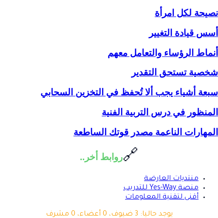
نصيحة لكل امرأة
أسس قيادة التغيير
أنماط الرؤساء والتعامل معهم
شخصية تستحق التقدير
سبعة أشياء يجب ألا تُحفظ في التخزين السحابي
المنظور في درس التربية الفنية
المهارات الناعمة مصدر قوتك الساطعة
🔗
روابط أخر..
منتديات العارضة
منصة Yes-Way للتدريب
أقنى لتقنية المعلومات
يوجد حاليا: 3 ضيوف، 0 أعضاء، 0 مشرف