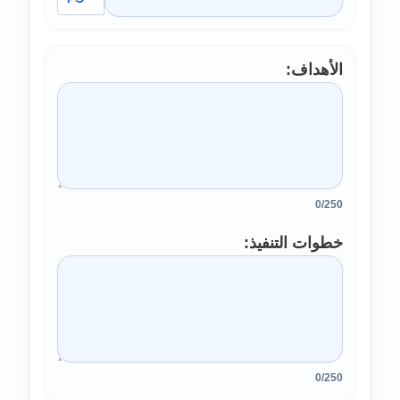
الأهداف
0/250
خطوات التنفيذ
0/250