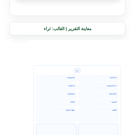
معاينة التقرير | القالب: ثراء
—
اسم المنفذ
المستهدفون
—
—
عدد المستفيدين
مدة التنفيذ
—
—
مكان التنفيذ
تاريخ التنفيذ
—
—
التصنيف
المجال
—
—
الأهداف
خطوات التنفيذ
—
—