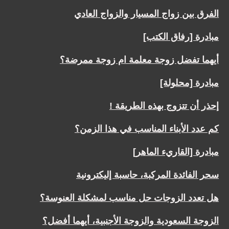
الفرق بين زواج المسيار والزواج العادي
مبادرة [رفاق الكتب]
أيهما تفضل زوجة معلمة ام زوجة ممرضة؟
مبادرة [محلولة]
إحذر أن تتزوج بهذه الطريقة !
كم عدد الأبناء المناسب في هذا الزمن؟
مبادرة [القاريء الماهر]
سحر الفائدة المركبة، حاسبة إليكترونية
هل تعدد الزوجات حل مناسب لمشكلة العنوسة؟
الزوجة السعودية والزوجة الأجنبية، أيهما أفضل؟