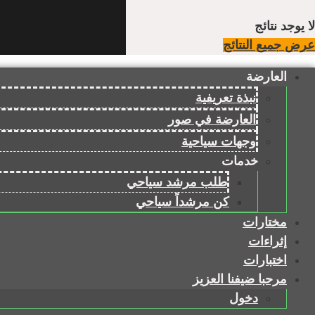
لا يوجد نتائج
عرض جميع النتائج
العارضة
نبذة تعريفية
العارضة في صور
وجهات سياحية
خدمات
طلب مرشد سياحي
كن مرشداً سياحي
مختارات
إثراءات
اختبارات
مرحبا ضيفنا العزيز
دخول