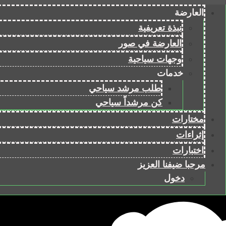
العارضة
نبذة تعريفية
العارضة في صور
وجهات سياحية
خدمات
طلب مرشد سياحي
كن مرشداً سياحي
مختارات
إثراءات
اختبارات
مرحبا ضيفنا العزيز
دخول