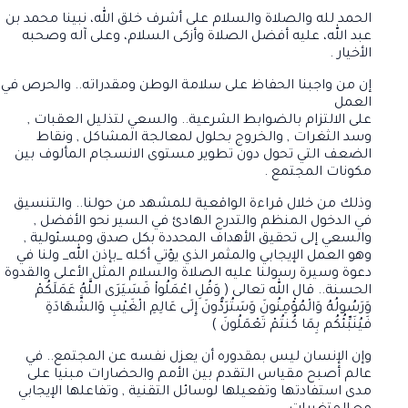
الحمد لله والصلاة والسلام على أشرف خلق الله، نبينا محمد بن
عبد الله، عليه أفضل الصلاة وأزكى السلام، وعلى آله وصحبه
الأخيار .
إن من واجبنا الحفاظ على سلامة الوطن ومقدراته.. والحرص في
العمل
على الالتزام بالضوابط الشرعية.. والسعي لتذليل العقبات ,
وسد الثغرات , والخروج بحلول لمعالجة المشاكل , ونقاط
الضعف التي تحول دون تطوير مستوى الانسجام المألوف بين
مكونات المجتمع .
وذلك من خلال قراءة الواقعية للمشهد من حولنا.. والتنسيق
في الدخول المنظم والتدرج الهادئ في السير نحو الأفضل ,
والسعي إلى تحقيق الأهداف المحددة بكل صدق ومسئولية ,
وهو العمل الإيجابي والمثمر الذي يؤتي أكله _بإذن الله_ ولنا في
دعوة وسيرة رسولنا عليه الصلاة والسلام المثل الأعلى والقدوة
الحسنة.. قال الله تعالى ( وَقُلِ اعْمَلُواْ فَسَيَرَى اللَّهُ عَمَلَكُمْ
وَرَسُولُهُ وَالْمُؤْمِنُونَ وَسَتُرَدُّونَ إِلَى عَالِمِ الْغَيْبِ وَالشَّهَادَةِ
فَيُنَبِّئُكُم بِمَا كُنتُمْ تَعْمَلُونَ )
وإن الإنسان ليس بمقدوره أن يعزل نفسه عن المجتمع.. في
عالم أصبح مقياس التقدم بين الأمم والحضارات مبنيا على
مدى استفادتها وتفعيلها لوسائل التقنية , وتفاعلها الإيجابي