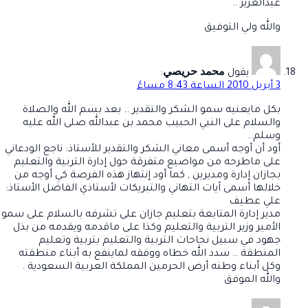
عبدالعزيز ..
والله ولي التوفيق
محمد حريصي
يقول
:
3 أبريل 2010 الساعة 8:43 مساءً
بكل مايعنيه سمو الشكر والتقدير .. بعد بسم الله والصلاة
والسلام على النبي الحبيب محمد بن عبدالله صلى الله عليه
وسلم..
أود أن أوجه أسمى معاني الشكر والتقدير للأستاذ: ناجع الودعاني
على ماطرحه من مواضيع متفرقة حول إدارة التربية والتعليم
بجازان إدارة ومديرين , كما أود إنتهاز هذه الفرصة كي أوجه من
خلالها أسمى آيات التهاني والتبريكات لأستاذي الفاضل الأستاذ:
علي عطيف
مدير إدارة المتابعة بتعليم جازان على تشرفه بالسلام على سمو
الأمير وزير التربية والتعليم وكذا على ماقدمه ويقدمه من بذل
جهود في سبيل نجاحات التربية والتعليم بتربية وتعليم
المنطقة .. سدد الله خطاه ووفقه لماينفع به أبناء منطقته
وكل أبناء وطنه أرض الحرمين المملكة العربية السعودية .
والله الموفق