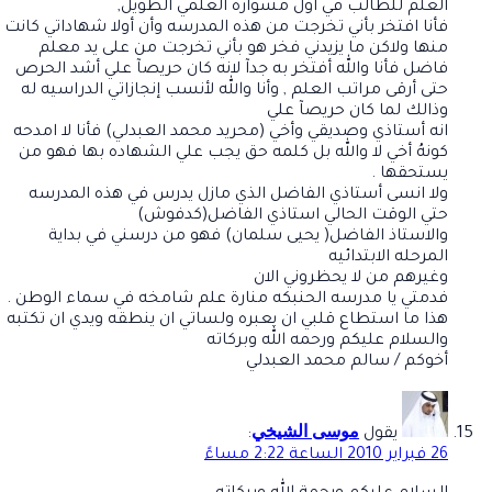
العلم للطالب في اول مشواره العلمي الطويل,
فأنا افتخر بأني تخرجت من هذه المدرسه وأن أولا شهاداتي كانت
منها ولاكن ما يزيدني فخر هو بأني تخرجت من على يد معلم
فاضل فأنا والله أفتخر به جدآ لانه كان حريصآ علي أشد الحرص
حتى أرقى مراتب العلم , وأنا والله لأنسب إنجازاتي الدراسيه له
وذالك لما كان حريصآ علي
انه أستاذي وصديقي وأخي (محريد محمد العبدلي) فأنا لا امدحه
كونهُ أخي لا والله بل كلمه حق يجب علي الشهاده بها فهو من
يستحقها .
ولا انسى أستاذي الفاضل الذي مازل يدرس في هذه المدرسه
حتي الوقت الحالي استاذي الفاضل(كدفوش)
والاستاذ الفاضل( يحيى سلمان) فهو من درسني في بداية
المرحله الابتدائيه
وغيرهم من لا يحظروني الان
فدمتي يا مدرسه الحنبكه منارة علم شامخه في سماء الوطن .
هذا ما استطاع قلبي ان يعبره ولساتي ان ينطقه ويدي ان تكتبه
والسلام عليكم ورحمه الله وبركاته
أخوكم / سالم محمد العبدلي
موسى الشيخي
يقول
:
26 فبراير 2010 الساعة 2:22 مساءً