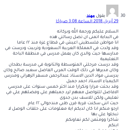
مهند
يقول
:
29 أبريل 2018 الساعة 3:08 صباحًا
السلام عليكم ورحمة الله وبركاته
في البداية اتمنى ان تصل رسالتي هذه
انا مواطن فلسطيني اعيش في قطاع غزة منذ ٢٢ عاما
وقد ولدت في المملكة العربية السعودية وتربيت ودرست في
مدارسها حيث والدي كان يعمل مدرس في منطقة الباحة
التعليمية
وقد درست مرحلتي المتوسطة والثانوية في مدرسة بطحان
وكان مديرها في ذلك الوقت المربي الفاضل سعيد صالح وكان
يدرسني مواد الدين الاستاذ عبدالرحمن مسفر الزهراني ومدرس
الكيمياء الاستاذ احمد جميل
وقد بحثت مرارا وتكرارا منذ اكثر خمس سنوات على مدرسي
الافاضل للتواصل معهم لرد جميلهم علي وفضلهم علي في
تعليمي ولكن للاسف بدن جدوى
حيث انني سكنت قرية قرن ظبي منذحوالي ٢٢ عام
ارجو منكم اذا كان لديكم اية معلومات على حلقات الوصل لا
تبخلوا علي بها
شاكرا وومثمن لكم تعاونكم
ابنكم