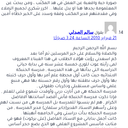
صورة حية واقعية عن العمل في هذ المكتب ، ومن يبحث عن
المعلمومة يجدها هنا او يدل عليها…. اكرر شكري لجميع الزملاء
وفي مقدمتهم مدير المكتب وفقه وسدد على الخير خطاه آمين.
سالم العبدلي
يقول
:
21 فبراير 2010 الساعة 3:24 صباحًا
بسم الله الرحمن الرحيم
والصلاة والسلام على خير المرسلين ثم أما بعد
كم اسعدني رؤيت هؤلاء الطلاب في هذا الفيناء المعروف
لمى رأيته عوت للورى خمسة عشر سنه في بداية حياتي
الدراسيه التي بدأتها في هذه المدرسه , مدرسه الحنبكه
الابتدائيه حيث كانت أول محطة علم أمر بها وأول حرف كتبته
بها وأول حرف نطقته بها وأول رقم حسبته بها فهي منبع
علمي واساس مستقبلي وذكريات طفولتي ,
مدرسه الحنبكه هي من أنارت دربي وأوقدت شموع قلبي للعلم ,
فإذا ذكرت مدرسه الحنبكه فأنني أقصد أساتذتها الافاضل
الكرام , هم لم ينسبوا للمدرسه بل المدرسه هي من نسبت لهم
وعلى رأسهم الاستاذ القدير(جابر سلمان) مدير المدرسه , من
مدرسه الحنبكه بدأت دراستي وفي الجامعه أنهيتها .
كانت أجمل بداياتي مع الاستاذ الفاضل (على بركوت) فهو في
مثابت مأسس المشروع العلمي هو الذي يضع حجر أساس