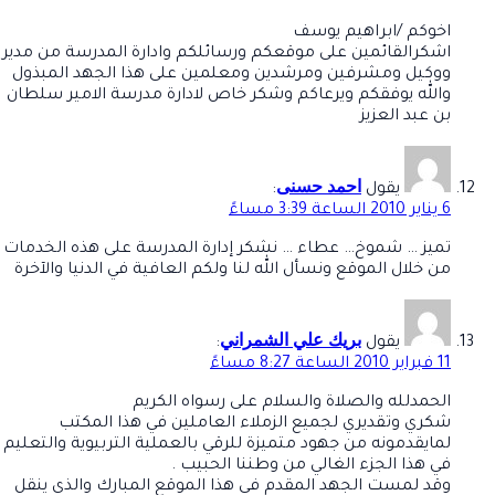
اخوكم /ابراهيم يوسف
اشكرالقائمين على موقعكم ورسائلكم وادارة المدرسة من مدير
ووكيل ومشرفين ومرشدين ومعلمين على هذا الجهد المبذول
والله يوفقكم ويرعاكم وشكر خاص لادارة مدرسة الامير سلطان
بن عبد العزيز
احمد حسنى
يقول
:
6 يناير 2010 الساعة 3:39 مساءً
تميز … شموخ… عطاء … نشكر إدارة المدرسة على هذه الخدمات
من خلال الموقع ونسأل الله لنا ولكم العافية في الدنيا والآخرة
بريك علي الشمراني
يقول
:
11 فبراير 2010 الساعة 8:27 مساءً
الحمدلله والصلاة والسلام على رسواه الكريم
شكري وتقديري لجميع الزملاء العاملين في هذا المكتب
لمايقدمونه من جهود متميزة للرقي بالعملية التربيوية والتعليم
في هذا الجزء الغالي من وطننا الحبيب .
وقد لمست الجهد المقدم في هذا الموقع المبارك والذي ينقل