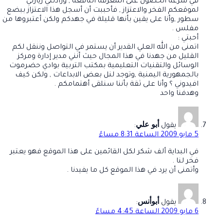
في سرعة الحصول على المعرفة النافعة , وزادتني زيارتي
لموقعكم الفخر والاعتزاز , فأحببت أن أسجل هذا الاعتزاز ببضع
سطور ,وأنا على يقين بأنها قليلة في جهدكم ولكن أعتبروها من
مفلس .
أحبتي :
اتمنى من الله العلي القدير أن يستمر في التواصل وننقل لكم
القليل من جهدنا في هذا المجال حيث أنني مدير إدارة ومركز
الوسائل والتقنيات التعليمية بمكتب التربية بوادي حضرموت
بالجمهورية اليمنية ,وتوجد لنل بعض الابداعات , ولكن كيف
افيدوني ؟ وأنا على ثقة بأننا سنلقى أهتمامكم .
وهدفنا واحد
أبو علي
يقول
:
5 مايو 2009 الساعة 8:31 مساءً
في البداية ألف شكر لكل القائمين على هذا الموقع فهو يعتبر
فخر لنا .
وأتمنى أن يرد في هذا الموقع كل ما يفيدنا .
أبوأنس
يقول
:
6 مايو 2009 الساعة 4:45 مساءً