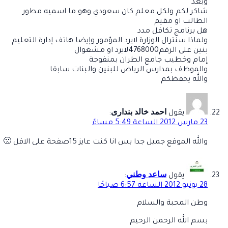
وبعد
شاكر لكم ولكل معلم كان سعودي وهو ما اسميه مطور
الطالب او مقيم
هل برنامج تكافل مدد
ولماذا سنترال الوزارة لايرد المؤمور وإيضا هاتف إدارة التعليم
بنين على الرقم4768000لايرد او مشغوال
إمام وخطيب جامع الطران بمنفوجة
والموظف بمدارس الرياض للبنين والبنات سابقا
والله يحفظكم
احمد خالد بندارى
يقول
:
23 مارس 2012 الساعة 5:49 مساءً
والله الموقع جميل جدا بس انا كنت عايز 15صفحة على الاقل 🙁
ساعد وطني
يقول
:
28 يونيو 2012 الساعة 6:57 صباحًا
وطن المحبة والسلام
بسم الله الرحمن الرحيم