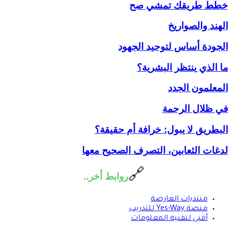
خطط طريقك تمشي صح
الهند والصواريخ
الجودة أساس لتوحيد الجهود
ما الذي ينتظر البشرية؟
المعلمون الجدد
في ظلال الرحمة
البطريق لا يبول: خرافة أم حقيقة؟
لدغات الثعابين، التصرف الصحيح معها
🔗
روابط أخر..
منتديات العارضة
منصة Yes-Way للتدريب
أقنى لتقنية المعلومات