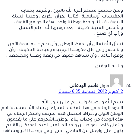
مع المتغيرات .
ونحن مجتمع مسلم أعزنا الله بالدين , وشرفنا بحماية
المقدسات الإسلامية , كتابنا القرآن الكريم ، وهدينا السنة
النبوية ، قبلتنا واحدة ووطننا واحد.. هذه الجوامع القوية ،
والأسس المتينة كفيلة _ بعد توفيق الله _ بلم الشمل ،
ورأب أي صدع .
نسأل الله تعالى أن يحفظ الوطن , وأن يديم عليه نعمة الأمن
والاستقرار في ظل حكومتنا الرشيدة وقيادتنا الحكيمة.. وأن
يوفق أبناءنا.. وأن نساهم جميعاً في رفعة وطننا ومجتمعنا .
وبالله التوفيق………
قاسم الودعاني
يقول
:
2 أكتوبر 2012 الساعة 6:35 مساءً
بسم الله والصلاة والسلام على رسول الله
الاخوة الزملاء في هذا المكتب المبارك ان شاء الله بمناسبة ايام
الوطن الاولى وذكراها استغل هذه الفرصة واشكر الزملاء في
هذه الوحدة من وحدات بناء الوطن…اشكرهم على ما يقدمون
واتمنى كاحد المواطنين واحد المنتمين لهذه الوحدة ان القادم
يكون اعلى واجمل من الماضي ..حتى نرتقي بوطننا اكثر ونساهم