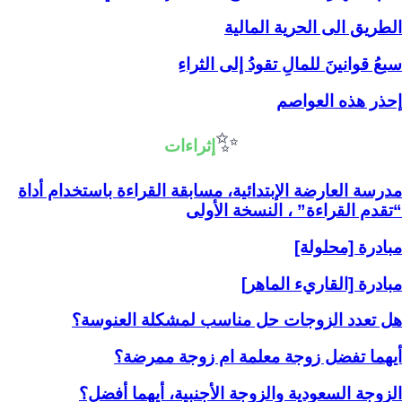
الطريق الى الحرية المالية
سبعُ قوانينَ للمالِ تقودُ إلى الثراءِ
إحذر هذه العواصم
✨
إثراءات
مدرسة العارضة الإبتدائية، مسابقة القراءة باستخدام أداة
“تقدم القراءة” ، النسخة الأولى
مبادرة [محلولة]
مبادرة [القاريء الماهر]
هل تعدد الزوجات حل مناسب لمشكلة العنوسة؟
أيهما تفضل زوجة معلمة ام زوجة ممرضة؟
الزوجة السعودية والزوجة الأجنبية، أيهما أفضل؟