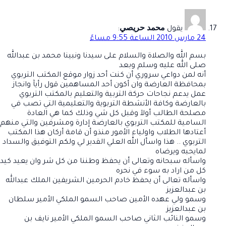
محمد حريصي
يقول
:
24 مارس 2010 الساعة 9:55 مساءً
بسم الله والصلاة والسلام على سيدنا ونبينا محمد بن عبدالله
صلى الله عليه وسلم وبعد
أنه لمن دواعي سروري أن كنت أحد زوار موقع المكتب التربوي
بمحافظة العارضة وان أكون أحد المساهمين قول رأيآ وانجاز
عمل يدعم نجاحات حركة التربية والتعليم بالمكتب التربوي
بالعارضة وكافة الأنشطة التربوية والتعليمية التي تصب في
مصلحة الطالب أولآ وقبل كل شي وذلك كما هي العادة
السامية للمكتب التربوي بالعارضة إدارة ومشرفين والتي منهم
أعتادها الطلاب واولياء الأمور منذو أن قامة أركان هذا المكتب
التربوي .. هذا واسأل الله العلي القدير لي ولكم التوفيق والسداد
لمايحبه ويرضاه
واسأله سبحانه وتعالى أن يحفظ وطننا من كل شر وان يعيد كيد
كل من اراد به سوء في نحره
واسأله تعالى أن يحفظ خادم الحرمين الشريفين الملك عبدالله
بن عبدالعزيز
وسمو ولي عهده الأمين صاحب السمو الملكي الأمير سلطان
بن عبدالعزيز
وسمو النائب الثاني صاحب السمو الملكي الأمير نايف بن