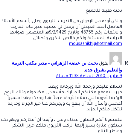
السلام عليكم ورحمة الله وبركاته
تحية طيبة للجميع
والذي أوده من الإخوان في التدريب التربوي وعلى رأسهم الأستاذ
الفاضل أحمد العبدلي أن يرسل لي تعميم مدير عام التدريب
والابتعاث رقم 48755 وتاريخ 9/2/1429هـ المتضمن ضوابط
الدراسة المسائية ولكم خالص شكري وتحياتي
mousashikhi@hotmail.com
بخيت بن عيضه الزهراني - مدير مكتب التربية
يقول
والتعليم بشرق جدة
:
9 مارس 2010 الساعة 11:38 مساءً
لسلام عليكم ورحمة الله وبركاته وبعد.
مررت بموقع مكتبكم المبارك فأسعدني مضمونه وتلك الروح
الزكية الأخوية التي تملاء الأرجاء عبقاً. هنا وجدت جهدا متميزاً
أعجبني وأسأل الله أن ينفع به ويجزيكم عنا خير الجزاء ومازلنا
ننتظر منكم المزيد.
علمتمونا أنكم لاتملون عطاء وندى ، وأيقنا أن أفكاركم وجهودكم
ستكون منارة يسير إليها الركب التربوي فلكم جزيل الشكر
وعاطر الثناء.