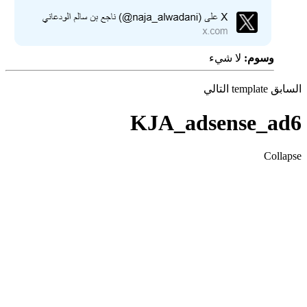
وسوم:
لا شيء
ابق
template
التالي
KJA_adsense_a
Colla