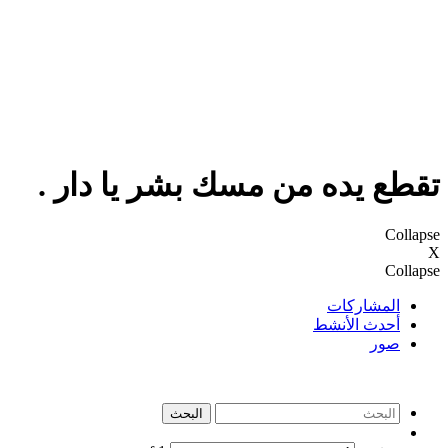
طع يده من مسك بشر يا دار .
Colla
Colla
المشاركات
أحدث الأنشط
صور
البحث