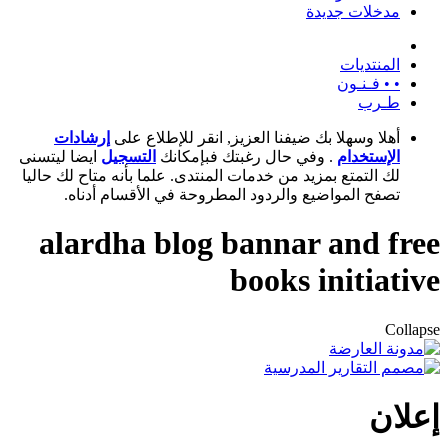
مدخلات جديدة
المنتديات
• • فـنـون
طـرب
أهلا وسهلا بك ضيفنا العزيز, انقر للإطلاع على
إرشادات
الإستخدام
. وفي حال رغبتك فبإمكانك
التسجيل
ايضا ليتسنى
لك التمتع بمزيد من خدمات المنتدى. علما بأنه متاح لك حاليا
تصفح المواضيع والردود المطروحة في الأقسام أدناه.
alardha blog bannar and fr
books initiati
Colla
لان