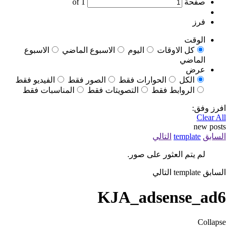
صفحة
of
1
فرز
الوقت
كل الاوقات
اليوم
الاسبوع الماضي
الاسبوع
الماضي
عرض
الكل
الحوارات فقط
الصور فقط
الفيديو فقط
الروابط فقط
التصويتات فقط
المناسبات فقط
افرز وفق:
Clear All
new posts
السابق
template
التالي
لم يتم العثور على صور.
السابق
template
التالي
KJA_adsense_ad6
Collapse